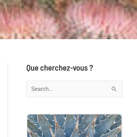
Que cherchez-vous ?
R
e
c
h
e