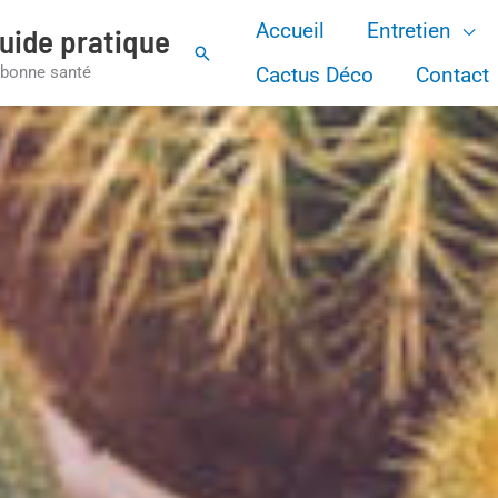
Accueil
Entretien
uide pratique
Rechercher
Cactus Déco
Contact
 bonne santé